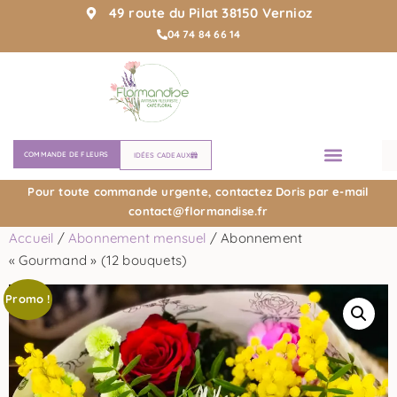
49 route du Pilat 38150 Vernioz
04 74 84 66 14
COMMANDE DE FLEURS
IDÉES CADEAUX
Pour toute commande urgente, contactez Doris par e-mail
contact@flormandise.fr
Accueil
/
Abonnement mensuel
/ Abonnement
« Gourmand » (12 bouquets)
Promo !