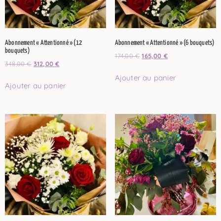
Abonnement « Attentionné » (12
Abonnement « Attentionné » (6 bouquets)
bouquets)
174,00
€
165,00
€
348,00
€
312,00
€
Ajouter au panier
Ajouter au panier