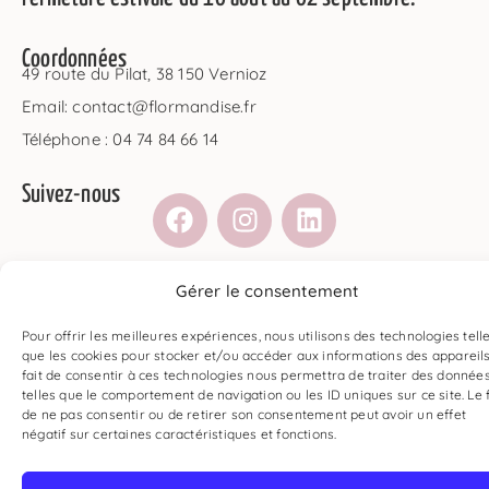
Coordonnées
49 route du Pilat, 38 150 Vernioz
Email: contact@flormandise.fr
Téléphone : 04 74 84 66 14
Suivez-nous
Gérer le consentement
Mentions légales
–
Conditions générales de vente
–
Politique de confidentialité
Pour offrir les meilleures expériences, nous utilisons des technologies tell
que les cookies pour stocker et/ou accéder aux informations des appareils
© 2026 Tous droits réservés – Site réalisé par
Studio ZF
.
fait de consentir à ces technologies nous permettra de traiter des donnée
telles que le comportement de navigation ou les ID uniques sur ce site. Le f
de ne pas consentir ou de retirer son consentement peut avoir un effet
négatif sur certaines caractéristiques et fonctions.