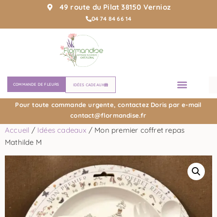
49 route du Pilat 38150 Vernioz
04 74 84 66 14
COMMANDE DE FLEURS
IDÉES CADEAUX
ATELIERS D’ART FLORAL
Pour toute commande urgente, contactez Doris par e-mail
contact@flormandise.fr
Accueil
/
Idées cadeaux
/ Mon premier coffret repas
Mathilde M