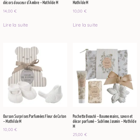
décors douceur d’Ambre – Mathilde M
Mathilde M
14,00
€
10,00
€
Lire la suite
Lire la suite
Ourson Surprises Parfumées Fleur de Coton
Pochette Beauté – Baume mains, savon et
– Mathilde M
décor parfumé – Sublime Jasmin – Mathilde
M
10,00
€
25,00
€