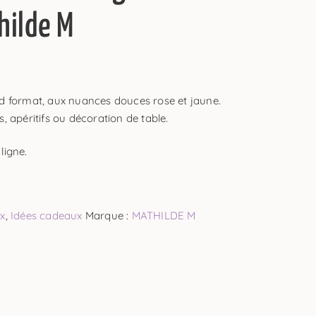
hilde M
nd format, aux nuances douces rose et jaune.
, apéritifs ou décoration de table.
ligne.
ux
,
Idées cadeaux
Marque :
MATHILDE M